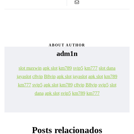
ABOUT AUTHOR
adm1n
slot maxwin
apk slot
km789
svip5
km777
slot dana
jayaslot
c8vip
B8vip
apk slot
jayaslot
apk slot
km789
km777
svip5
apk slot
km789
c8vip
B8vip
svip5
slot
dana
apk slot
svip5
km789
km777
Posts relacionados